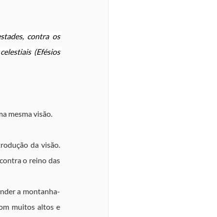
tades, contra os 
lestiais (Efésios 
uma mesma visão.
odução da visão. 
ontra o reino das 
conder a montanha-
m muitos altos e 