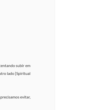
 tentando subir em 
ro lado [Spiritual 
recisamos evitar, 