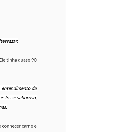
ltessazar.
Ele tinha quase 90 
ve entendimento da 
ue fosse saboroso, 
nas.
e conhecer carne e 