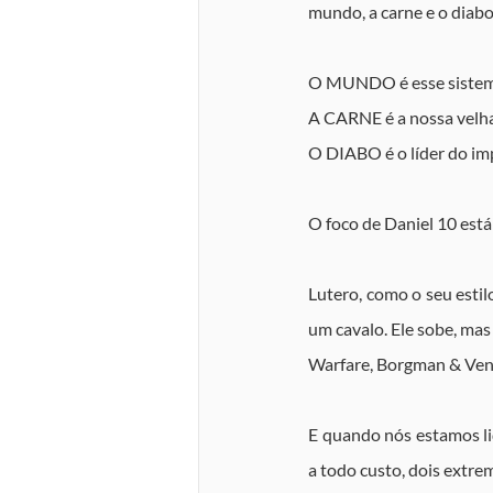
mundo, a carne e o diabo
O MUNDO é esse sistema
A CARNE é a nossa velha
O DIABO é o líder do imp
O foco de Daniel 10 está
Lutero, como o seu estil
um cavalo. Ele sobe, mas 
Warfare, Borgman & Ventu
E quando nós estamos li
a todo custo, dois extrem