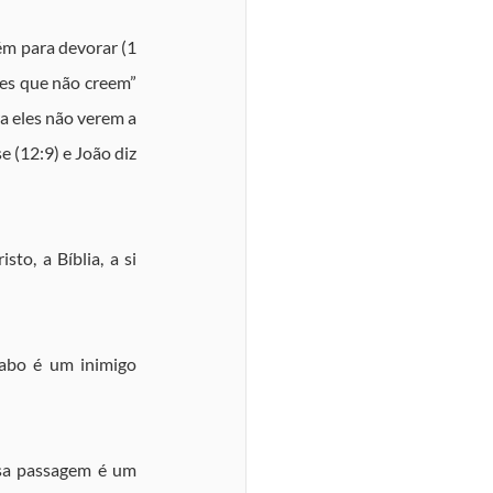
m para devorar (1 
es que não creem” 
a eles não verem a 
 (12:9) e João diz 
o, a Bíblia, a si 
abo é um inimigo 
sa passagem é um 