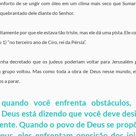
onforto de se ungir com óleo em um clima mais seco que Sumaré
 quebrantado dele diante do Senhor.
citamente por que ele estava tão triste, mas ele dá uma pista. Ele 
o 1) “no terceiro ano de Ciro, rei da Pérsia”.
inha decretado que os judeus poderiam voltar para Jerusalém p
m grupo voltou. Mas como toda a obra de Deus nesse mundo, ele
s a parar.
quando você enfrenta obstáculos, 
e Deus está dizendo que você deve desis
ente. Quando o povo de Deus se propõe
eus, eles enfrentam oposição dos ini