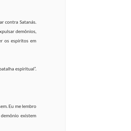
r contra Satanás. 
xpulsar demônios, 
r os espíritos em 
alha espiritual”. 
sem. Eu me lembro 
 demônio existem 