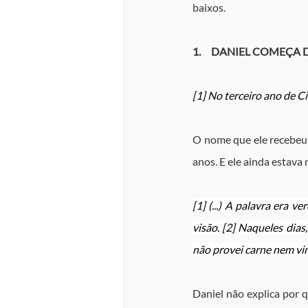
baixos.
1.     DANIEL COMEÇA D
[1] No terceiro ano de Ci
O nome que ele recebeu p
anos. E ele ainda estava 
[1] (...) A palavra era 
visão. [2] Naqueles dias
não provei carne nem vi
Daniel não explica por q