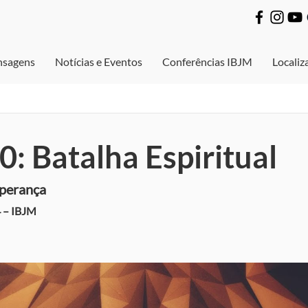
sagens
Notícias e Eventos
Conferências IBJM
Localiz
0: Batalha Espiritual
sperança
 – IBJM