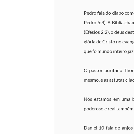
Pedro fala do diabo com
Pedro 5:8). A Bíblia cha
(Efésios 2:2), o deus de
glória de Cristo no evan
que “o mundo inteiro jaz
O pastor puritano Thoma
mesmo, e as astutas cilad
Nós estamos em uma bat
poderoso e real também
Daniel 10 fala de anjo