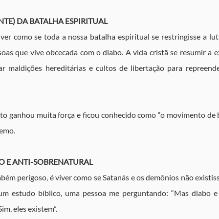
TE) DA BATALHA ESPIRITUAL
er como se toda a nossa batalha espiritual se restringisse a luta
oas que vive obcecada com o diabo. A vida cristã se resumir a e
r maldições hereditárias e cultos de libertação para repreende
to ganhou muita força e ficou conhecido como “o movimento de bat
remo.
O E ANTI-SOBRENATURAL
ém perigoso, é viver como se Satanás e os demônios não existis
um estudo bíblico, uma pessoa me perguntando: “Mas diabo e
im, eles existem”.