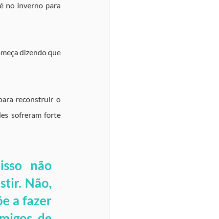
 no inverno para 
começa dizendo que 
ara reconstruir o 
s sofreram forte 
isso não 
tir. Não, 
 a fazer 
migos de 