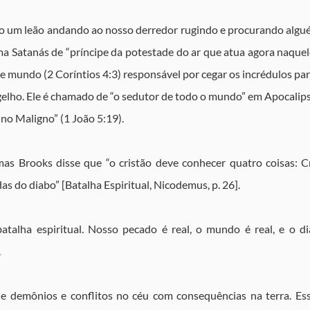
o um leão andando ao nosso derredor rugindo e procurando algué
ma Satanás de “príncipe da potestade do ar que atua agora naquel
ste mundo (2 Coríntios 4:3) responsável por cegar os incrédulos par
gelho. Ele é chamado de “o sedutor de todo o mundo” em Apocalipse
 no Maligno” (1 João 5:19).
s Brooks disse que “o cristão deve conhecer quatro coisas: Crist
as do diabo” [Batalha Espiritual, Nicodemus, p. 26].
alha espiritual. Nosso pecado é real, o mundo é real, e o di
.
s e demônios e conflitos no céu com consequências na terra. Es