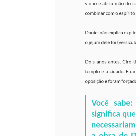
vinho e abriu mão do c
combinar com o espírito
Daniel não explica expli
o jejum dele foi (versícul
Dois anos antes, Ciro t
templo e a cidade. E u
oposição e foram forçado
Você sabe: 
significa qu
necessariam
a obra de D