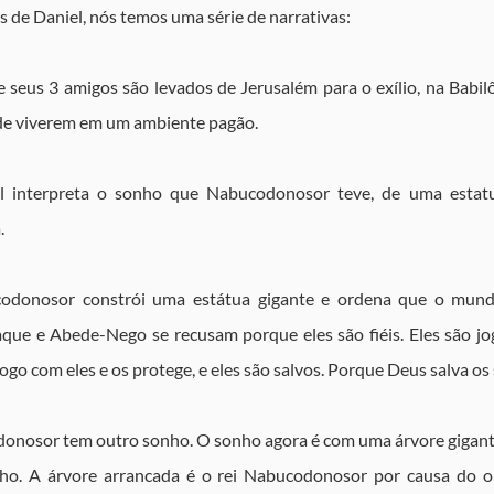
s de Daniel, nós temos uma série de narrativas:
e seus 3 amigos são levados de Jerusalém para o exílio, na Babilô
r de viverem em um ambiente pagão.
l interpreta o sonho que Nabucodonosor teve, de uma estatu
.
odonosor constrói uma estátua gigante e ordena que o mundo
que e Abede-Nego se recusam porque eles são fiéis. Eles são jo
ogo com eles e os protege, e eles são salvos. Porque Deus salva os 
donosor tem outro sonho. O sonho agora é com uma árvore gigante
nho. A árvore arrancada é o rei Nabucodonosor por causa do or