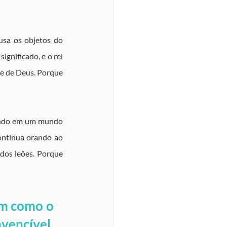
sa os objetos do 
gnificado, e o rei 
e de Deus. Porque 
vindo em um mundo 
ontinua orando ao 
dos leões. Porque 
m como o 
encível. 