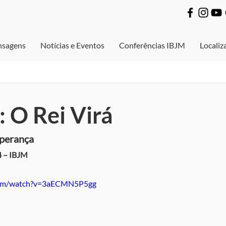
sagens
Notícias e Eventos
Conferências IBJM
Localiz
: O Rei Virá
sperança
4 – IBJM
com/watch?v=3aECMN5P5gg