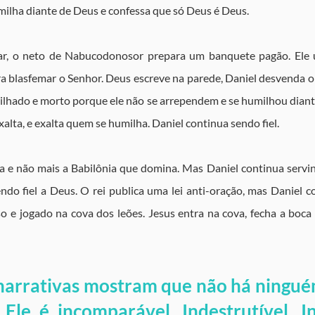
humilha diante de Deus e confessa que só Deus é Deus.
zar, o neto de Nabucodonosor prepara um banquete pagão. Ele u
 blasfemar o Senhor. Deus escreve na parede, Daniel desvenda o si
milhado e morto porque ele não se arrependem e se humilhou diant
lta, e exalta quem se humilha. Daniel continua sendo fiel.
sa e não mais a Babilônia que domina. Mas Daniel continua ser
ndo fiel a Deus. O rei publica uma lei anti-oração, mas Daniel c
o e jogado na cova dos leões. Jesus entra na cova, fecha a boca 
 narrativas mostram que não há ningué
Ele é incomparável. Indestrutível. Inv