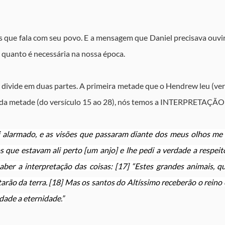
que fala com seu povo. E a mensagem que Daniel precisava ouvir e
 quanto é necessária na nossa época.
divide em duas partes. A primeira metade que o Hendrew leu (versí
da metade (do versículo 15 ao 28), nós temos a INTERPRETAÇÃO 
ei alarmado, e as visões que passaram diante dos meus olhos me 
 que estavam ali perto [um anjo] e lhe pedi a verdade a respeito 
aber a interpretação das coisas: [17] “Estes grandes animais, qu
tarão da terra. [18] Mas os santos do Altíssimo receberão o reino 
dade a eternidade.”