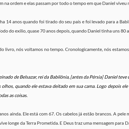
m na ordem e elas passam por todo o tempo em que Daniel viveu no
nha 14 anos quando foi tirado do seu país e foi levado para a Babil
íodo do exílio, quase 70 anos depois, quando Daniel tinha uns 80 
 livro, nós voltamos no tempo. Cronologicamente, nós estamos 
inado de Belsazar, rei da Babilônia, [antes da Pérsia] Daniel teve 
 olhos, quando ele estava deitado em sua cama. Logo depois ele 
das as coisas.
nos ainda. Ele está com 67. Os cabelos já estão brancos. A pele m
 vive longe da Terra Prometida. E Deus traz uma mensagem para Da