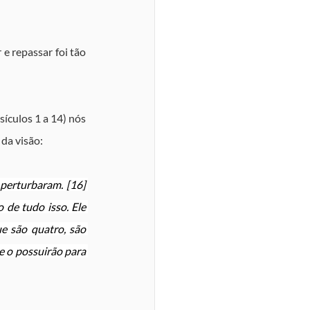
 repassar foi tão 
culos 1 a 14) nós 
da visão:
perturbaram. [16] 
de tudo isso. Ele 
e são quatro, são 
e o possuirão para 