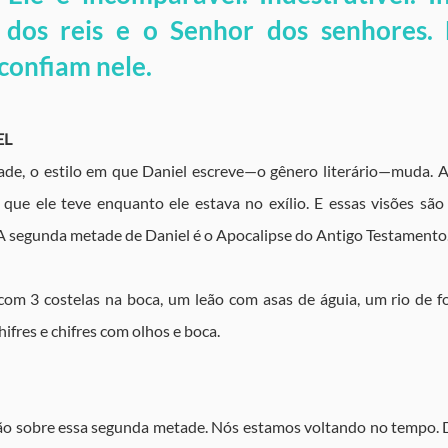
 dos reis e o Senhor dos senhores. E
confiam nele.
EL
de, o estilo em que Daniel escreve—o gênero literário—muda. Até 
s que ele teve enquanto ele estava no exílio. E essas visões são
 A segunda metade de Daniel é o Apocalipse do Antigo Testamento
com 3 costelas na boca, um leão com asas de águia, um rio de f
hifres e chifres com olhos e boca.
 sobre essa segunda metade. Nós estamos voltando no tempo. Do