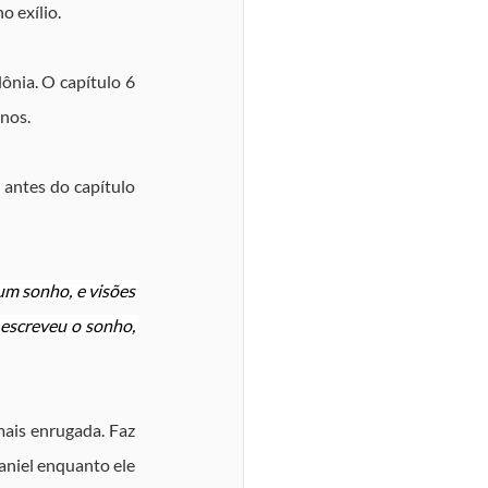
 exílio.
ônia. O capítulo 6 
anos.
antes do capítulo 
um sonho, e visões 
escreveu o sonho, 
ais enrugada. Faz 
niel enquanto ele 