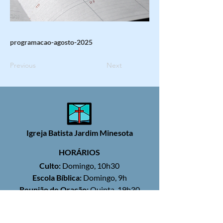
programacao-agosto-2025
Previous
Next
Igreja Batista Jardim Minesota
HORÁRIOS
Culto:
Domingo, 10h30
Escola Bíblica:
Domingo, 9h
Reunião de Oração:
Quinta, 19h30