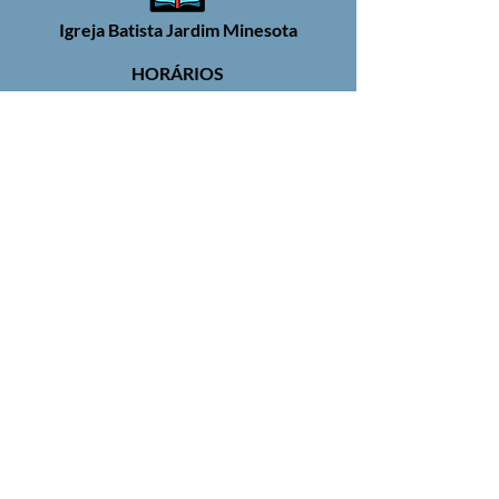
Igreja Batista Jardim Minesota
HORÁRIOS
Culto:
Domingo, 10h30
Escola Bíblica:
Domingo, 9h
Reunião de Oração:
Quinta, 19h30
Rua Clotildes Barbosa de Souza, 144
Jardim Santa Maria (Nova Veneza)
Sumaré - SP
SIGA NOSSAS REDES SOCIAIS
© 2026 Igreja Batista Jardim Minesota