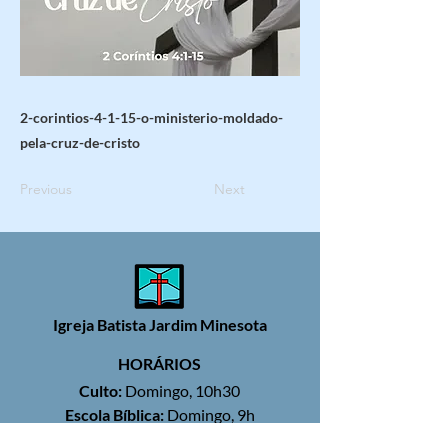
2-corintios-4-1-15-o-ministerio-moldado-
pela-cruz-de-cristo
Previous
Next
Igreja Batista Jardim Minesota
HORÁRIOS
Culto:
Domingo, 10h30
Escola Bíblica:
Domingo, 9h
Reunião de Oração:
Quinta, 19h30