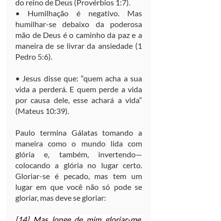
do reino de Deus (Provérbios 1:7).
• Humilhação é negativo. Mas 
humilhar-se debaixo da poderosa 
mão de Deus é o caminho da paz e a 
maneira de se livrar da ansiedade (1 
Pedro 5:6).
• Jesus disse que: “quem acha a sua 
vida a perderá. E quem perde a vida 
por causa dele, esse achará a vida” 
(Mateus 10:39).
Paulo termina Gálatas tomando a 
maneira como o mundo lida com 
glória e, também, invertendo—
colocando a glória no lugar certo. 
Gloriar-se é pecado, mas tem um 
lugar em que você não só pode se 
gloriar, mas deve se gloriar:
[14] Mas longe de mim gloriar-me, 