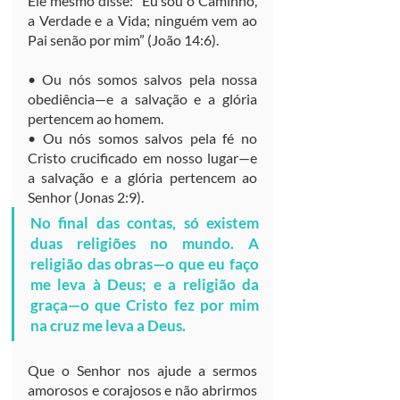
Ele mesmo disse: “Eu sou o Caminho, 
a Verdade e a Vida; ninguém vem ao 
Pai senão por mim” (João 14:6).
• Ou nós somos salvos pela nossa 
obediência—e a salvação e a glória 
pertencem ao homem.
• Ou nós somos salvos pela fé no 
Cristo crucificado em nosso lugar—e 
a salvação e a glória pertencem ao 
Senhor (Jonas 2:9).
No final das contas, só existem 
duas religiões no mundo. A 
religião das obras—o que eu faço 
me leva à Deus; e a religião da 
graça—o que Cristo fez por mim 
na cruz me leva a Deus.
Que o Senhor nos ajude a sermos 
amorosos e corajosos e não abrirmos 