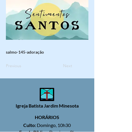
salmo-145-adoração
Previous
Next
Igreja Batista Jardim Minesota
HORÁRIOS
Culto:
Domingo, 10h30